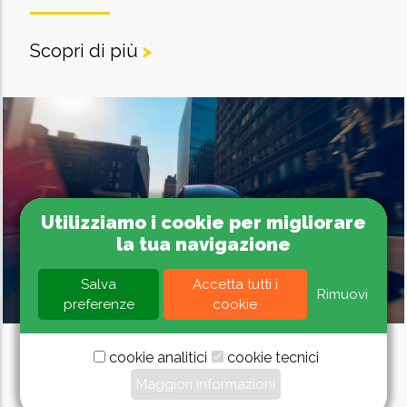
Scopri di più
>
Utilizziamo i cookie per migliorare
la tua navigazione
Salva
Accetta tutti i
Rimuovi
preferenze
cookie
cookie analitici
cookie tecnici
NUOVA RENAULT CLIO: LA
Maggiori informazioni
NUOVA GENERAZIONE