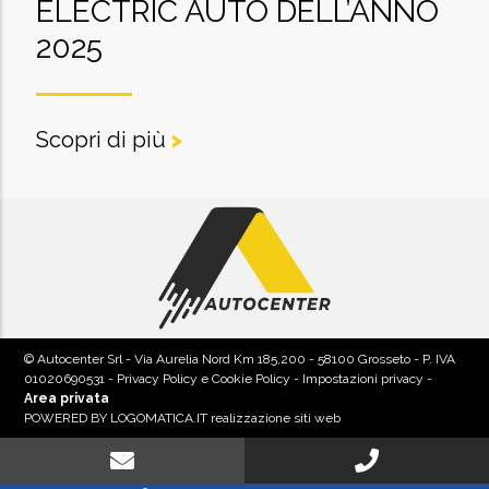
ELECTRIC AUTO DELL’ANNO
2025
Scopri di più
>
© Autocenter Srl - Via Aurelia Nord Km 185,200 - 58100 Grosseto - P. IVA
01020690531 -
Privacy Policy e Cookie Policy
-
Impostazioni privacy
-
Area privata
POWERED BY
LOGOMATICA.IT realizzazione siti web